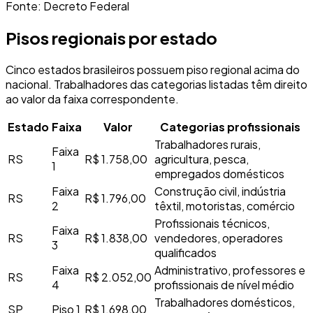
Fonte: Decreto Federal
Pisos regionais por estado
Cinco estados brasileiros possuem piso regional acima do
nacional. Trabalhadores das categorias listadas têm direito
ao valor da faixa correspondente.
Estado
Faixa
Valor
Categorias profissionais
Trabalhadores rurais,
Faixa
RS
R$ 1.758,00
agricultura, pesca,
1
empregados domésticos
Faixa
Construção civil, indústria
RS
R$ 1.796,00
2
têxtil, motoristas, comércio
Profissionais técnicos,
Faixa
RS
R$ 1.838,00
vendedores, operadores
3
qualificados
Faixa
Administrativo, professores e
RS
R$ 2.052,00
4
profissionais de nível médio
Trabalhadores domésticos,
SP
Piso 1
R$ 1.698,00